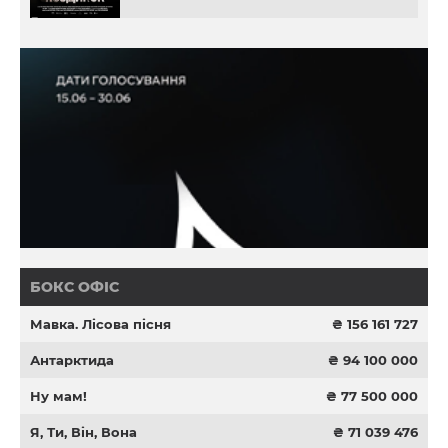
БОКС ОФІС
Мавка. Лісова пісня
₴ 156 161 727
Антарктида
₴ 94 100 000
Ну мам!
₴ 77 500 000
Я, Ти, Він, Вона
₴ 71 039 476