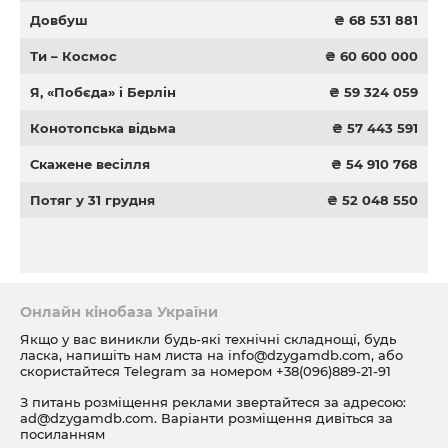
Довбуш
₴ 68 531 881
Ти – Космос
₴ 60 600 000
Я, «Побєда» і Берлін
₴ 59 324 059
Конотопська відьма
₴ 57 443 591
Скажене весілля
₴ 54 910 768
Потяг у 31 грудня
₴ 52 048 550
Онлайн кінобаза України
Якщо у вас виникли будь-які технічні складнощі, будь
ласка, напишіть нам листа на
info@dzygamdb.com
, або
скористайтеся Telegram за номером
+38(096)889-21-91
З питань розміщення реклами звертайтеся за адресою:
ad@dzygamdb.com
. Варіанти розміщення дивіться за
посиланням