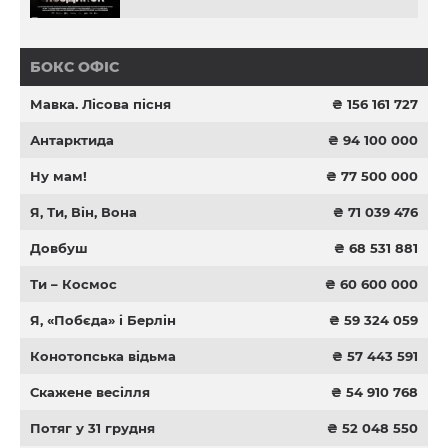
БОКС ОФІС
Мавка. Лісова пісня
₴ 156 161 727
Антарктида
₴ 94 100 000
Ну мам!
₴ 77 500 000
Я, Ти, Він, Вона
₴ 71 039 476
Довбуш
₴ 68 531 881
Ти – Космос
₴ 60 600 000
Я, «Побєда» і Берлін
₴ 59 324 059
Конотопська відьма
₴ 57 443 591
Скажене весілля
₴ 54 910 768
Потяг у 31 грудня
₴ 52 048 550