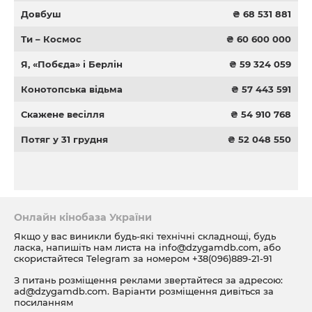
Довбуш
₴ 68 531 881
Ти – Космос
₴ 60 600 000
Я, «Побєда» і Берлін
₴ 59 324 059
Конотопська відьма
₴ 57 443 591
Скажене весілля
₴ 54 910 768
Потяг у 31 грудня
₴ 52 048 550
Онлайн кінобаза України
Якщо у вас виникли будь-які технічні складнощі, будь
ласка, напишіть нам листа на
info@dzygamdb.com
, або
скористайтеся Telegram за номером
+38(096)889-21-91
З питань розміщення реклами звертайтеся за адресою:
ad@dzygamdb.com
. Варіанти розміщення дивіться за
посиланням