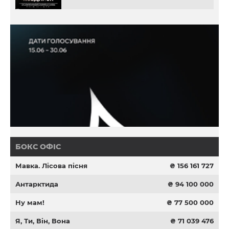
БОКС ОФІС
Мавка. Лісова пісня
₴ 156 161 727
Антарктида
₴ 94 100 000
Ну мам!
₴ 77 500 000
Я, Ти, Він, Вона
₴ 71 039 476