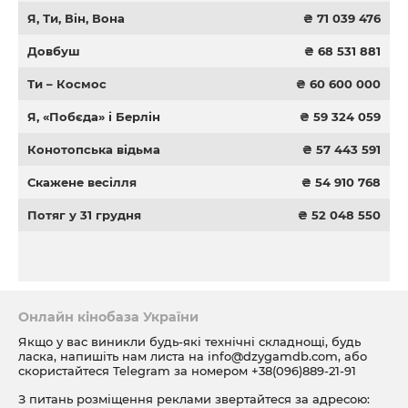
Я, Ти, Він, Вона
₴ 71 039 476
Довбуш
₴ 68 531 881
Ти – Космос
₴ 60 600 000
Я, «Побєда» і Берлін
₴ 59 324 059
Конотопська відьма
₴ 57 443 591
Скажене весілля
₴ 54 910 768
Потяг у 31 грудня
₴ 52 048 550
Онлайн кінобаза України
Якщо у вас виникли будь-які технічні складнощі, будь
ласка, напишіть нам листа на
info@dzygamdb.com
, або
скористайтеся Telegram за номером
+38(096)889-21-91
З питань розміщення реклами звертайтеся за адресою: