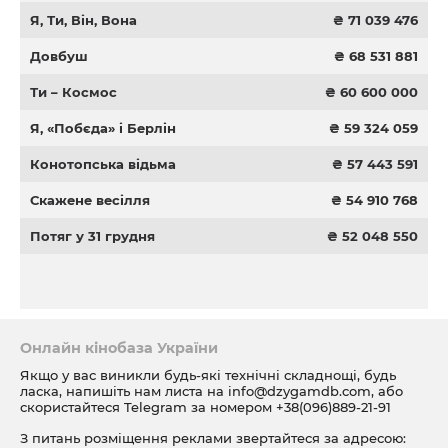
Я, Ти, Він, Вона
₴ 71 039 476
Довбуш
₴ 68 531 881
Ти – Космос
₴ 60 600 000
Я, «Побєда» і Берлін
₴ 59 324 059
Конотопська відьма
₴ 57 443 591
Скажене весілля
₴ 54 910 768
Потяг у 31 грудня
₴ 52 048 550
Онлайн кінобаза України
Якщо у вас виникли будь-які технічні складнощі, будь
ласка, напишіть нам листа на
info@dzygamdb.com
, або
скористайтеся Telegram за номером
+38(096)889-21-91
З питань розміщення реклами звертайтеся за адресою: