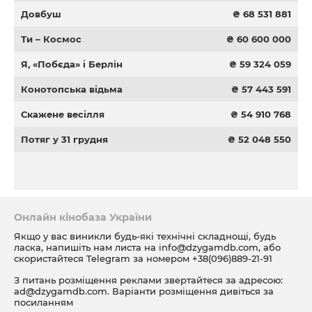
Довбуш
₴ 68 531 881
Ти – Космос
₴ 60 600 000
Я, «Побєда» і Берлін
₴ 59 324 059
Конотопська відьма
₴ 57 443 591
Скажене весілля
₴ 54 910 768
Потяг у 31 грудня
₴ 52 048 550
Онлайн кінобаза України
Якщо у вас виникли будь-які технічні складнощі, будь
ласка, напишіть нам листа на
info@dzygamdb.com
, або
скористайтеся Telegram за номером
+38(096)889-21-91
З питань розміщення реклами звертайтеся за адресою:
ad@dzygamdb.com
. Варіанти розміщення дивіться за
посиланням