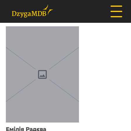
Емілія Радєва