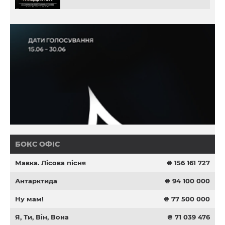
БОКС ОФІС
Мавка. Лісова пісня
₴ 156 161 727
Антарктида
₴ 94 100 000
Ну мам!
₴ 77 500 000
Я, Ти, Він, Вона
₴ 71 039 476