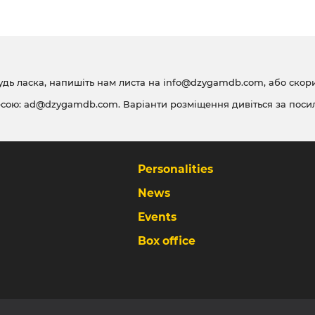
удь ласка, напишіть нам листа на
info@dzygamdb.com
, або ско
есою:
ad@dzygamdb.com
. Варіанти розміщення дивіться за
поси
Personalities
News
Events
Box office