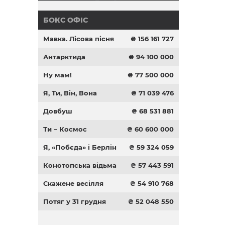
БОКС ОФІС
Мавка. Лісова пісня
₴ 156 161 727
Антарктида
₴ 94 100 000
Ну мам!
₴ 77 500 000
Я, Ти, Він, Вона
₴ 71 039 476
Довбуш
₴ 68 531 881
Ти – Космос
₴ 60 600 000
Я, «Побєда» і Берлін
₴ 59 324 059
Конотопська відьма
₴ 57 443 591
Скажене весілля
₴ 54 910 768
Потяг у 31 грудня
₴ 52 048 550