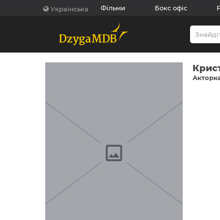
Фільми
Бокс офіс
Українська
Крис
Акторка