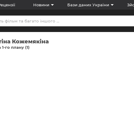
Рецензії
Новини
Бази даних України
Зйо
тіна Кожемякіна
 1-го плану (1)