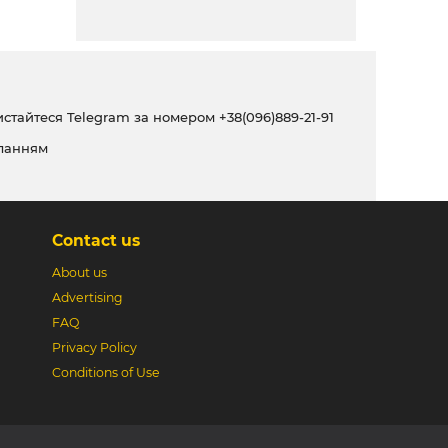
ристайтеся Telegram за номером
+38(096)889-21-91
ланням
Contact us
About us
Advertising
FAQ
Privacy Policy
Conditions of Use