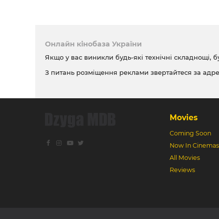
Онлайн кінобаза України
Якщо у вас виникли будь-які технічні складнощі, б
З питань розміщення реклами звертайтеся за адр
Movies
Coming Soon
Now In Cinemas
All Movies
Reviews