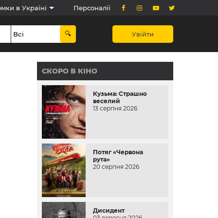
мки в Україні
Персоналії
Увійти
СКОРО В КІНО
Кузьма: Страшно
веселий
13 серпня 2026
Потяг «Червона
рута»
20 серпня 2026
Дисидент
03 вересня 2026