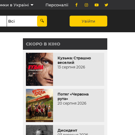
мки в Україні
Персоналії
Увійти
СКОРО В КІНО
Кузьма: Страшно
веселий
13 серпня 2026
Потяг «Червона
рута»
20 серпня 2026
Дисидент
03 вересня 2026