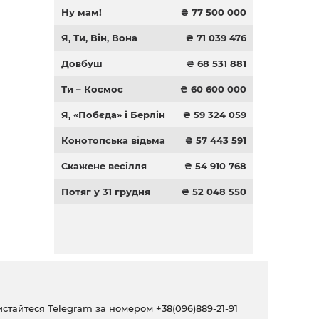
Ну мам!
₴ 77 500 000
Я, Ти, Він, Вона
₴ 71 039 476
Довбуш
₴ 68 531 881
Ти – Космос
₴ 60 600 000
Я, «Побєда» і Берлін
₴ 59 324 059
Конотопська відьма
₴ 57 443 591
Скажене весілля
₴ 54 910 768
Потяг у 31 грудня
₴ 52 048 550
ристайтеся Telegram за номером
+38(096)889-21-91