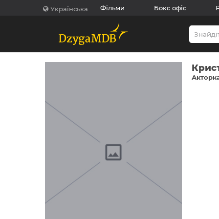
Фільми
Бокс офіс
Українська
Крист
Акторка