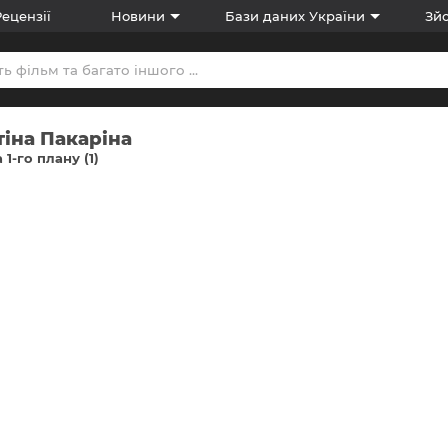
Рецензії
Новини
Бази даних України
Зйо
іна Пакаріна
 1-го плану (1)