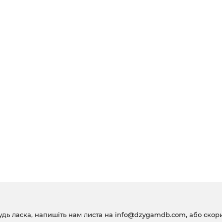
удь ласка, напишіть нам листа на
info@dzygamdb.com
, або ско