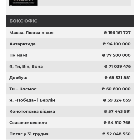
БОКС ОФІС
Мавка. Лісова пісня
₴ 156 161 727
Антарктида
₴ 94 100 000
Ну мам!
₴ 77 500 000
Я, Ти, Він, Вона
₴ 71 039 476
Довбуш
₴ 68 531 881
Ти – Космос
₴ 60 600 000
Я, «Побєда» і Берлін
₴ 59 324 059
Конотопська відьма
₴ 57 443 591
Скажене весілля
₴ 54 910 768
Потяг у 31 грудня
₴ 52 048 550