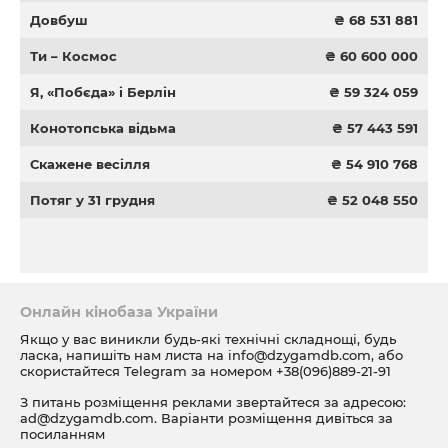
Довбуш
₴ 68 531 881
Ти – Космос
₴ 60 600 000
Я, «Побєда» і Берлін
₴ 59 324 059
Конотопська відьма
₴ 57 443 591
Скажене весілля
₴ 54 910 768
Потяг у 31 грудня
₴ 52 048 550
Онлайн кінобаза України
Якщо у вас виникли будь-які технічні складнощі, будь
ласка, напишіть нам листа на
info@dzygamdb.com
, або
скористайтеся Telegram за номером
+38(096)889-21-91
З питань розміщення реклами звертайтеся за адресою:
ad@dzygamdb.com
. Варіанти розміщення дивіться за
посиланням