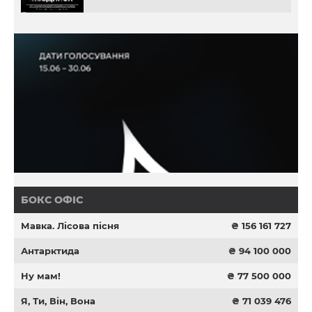
БОКС ОФІС
Мавка. Лісова пісня
₴ 156 161 727
Антарктида
₴ 94 100 000
Ну мам!
₴ 77 500 000
Я, Ти, Він, Вона
₴ 71 039 476