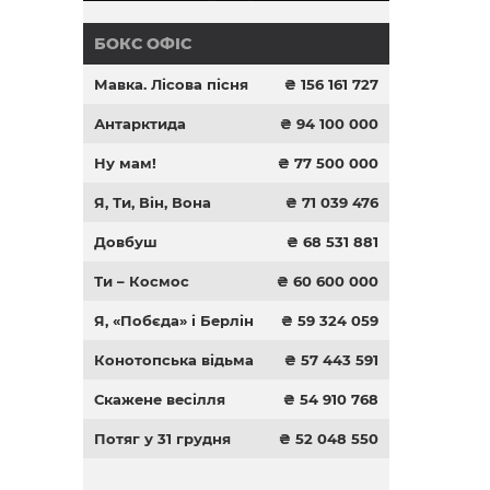
БОКС ОФІС
Мавка. Лісова пісня
₴ 156 161 727
Антарктида
₴ 94 100 000
Ну мам!
₴ 77 500 000
Я, Ти, Він, Вона
₴ 71 039 476
Довбуш
₴ 68 531 881
Ти – Космос
₴ 60 600 000
Я, «Побєда» і Берлін
₴ 59 324 059
Конотопська відьма
₴ 57 443 591
Скажене весілля
₴ 54 910 768
Потяг у 31 грудня
₴ 52 048 550