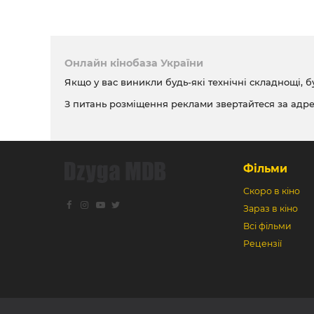
Онлайн кінобаза України
Якщо у вас виникли будь-які технічні складнощі, б
З питань розміщення реклами звертайтеся за адр
Фільми
Скоро в кіно
Зараз в кіно
Всі фільми
Рецензії