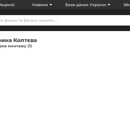
Рецензії
Новини
Бази даних України
Зйо
рина Коптєва
ка монтажу (1)