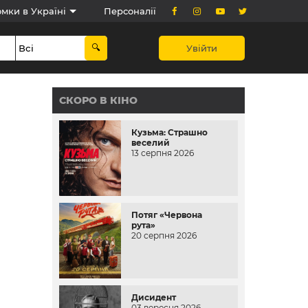
мки в Україні
Персоналії
Увійти
СКОРО В КІНО
Кузьма: Страшно
веселий
13 серпня 2026
Потяг «Червона
рута»
20 серпня 2026
Дисидент
03 вересня 2026