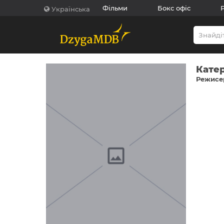
Фільми
Бокс офіс
Українська
Кате
Режисер