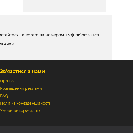
ристайтеся Telegram за номером
+38(096)889-21-91
ланням
Зв’язатися з нами
Про нас
Розміщення реклами
FAQ
Політіка конфіденційності
Умови використання