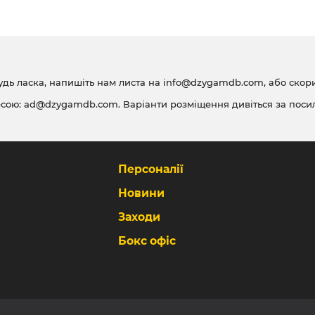
удь ласка, напишіть нам листа на
info@dzygamdb.com
, або ско
есою:
ad@dzygamdb.com
. Варіанти розміщення дивіться за
поси
Персоналії
Новини
Заходи
Бокс офіс