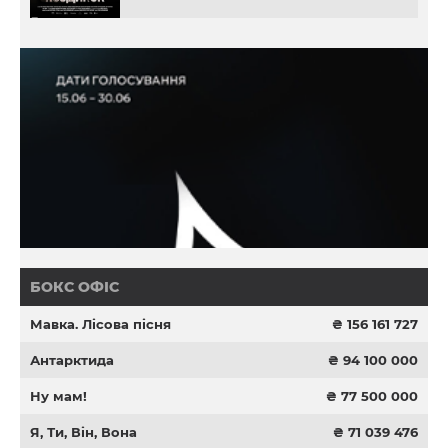
БОКС ОФІС
Мавка. Лісова пісня
₴ 156 161 727
Антарктида
₴ 94 100 000
Ну мам!
₴ 77 500 000
Я, Ти, Він, Вона
₴ 71 039 476