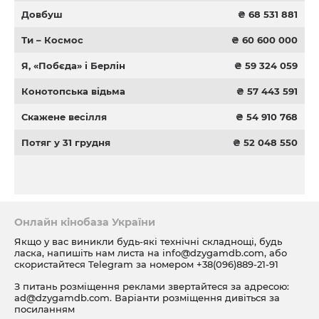
Довбуш
₴ 68 531 881
Ти – Космос
₴ 60 600 000
Я, «Побєда» і Берлін
₴ 59 324 059
Конотопська відьма
₴ 57 443 591
Скажене весілля
₴ 54 910 768
Потяг у 31 грудня
₴ 52 048 550
Онлайн кінобаза України
Якщо у вас виникли будь-які технічні складнощі, будь
ласка, напишіть нам листа на
info@dzygamdb.com
, або
скористайтеся Telegram за номером
+38(096)889-21-91
З питань розміщення реклами звертайтеся за адресою:
ad@dzygamdb.com
. Варіанти розміщення дивіться за
посиланням