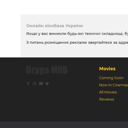
Онлайн кінобаза України
Якщо у вас виникли будь-які технічні складнощі, б
З питань розміщення реклами звертайтеся за адр
Movies
Coming Soon
Now In Cinemas
All Movies
Reviews