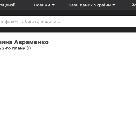
Рецензії
Новини
Бази даних України
Зйо
рина Авраменко
 2-го плану (1)