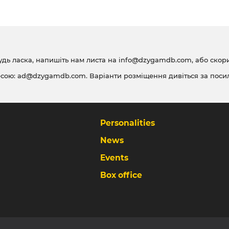
удь ласка, напишіть нам листа на
info@dzygamdb.com
, або ско
есою:
ad@dzygamdb.com
. Варіанти розміщення дивіться за
поси
Personalities
News
Events
Box office