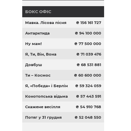
БОКС ОФІС
Мавка. Лісова пісня
₴ 156 161 727
Антарктида
₴ 94 100 000
Ну мам!
₴ 77 500 000
Я, Ти, Він, Вона
₴ 71 039 476
Довбуш
₴ 68 531 881
Ти – Космос
₴ 60 600 000
Я, «Побєда» і Берлін
₴ 59 324 059
Конотопська відьма
₴ 57 443 591
Скажене весілля
₴ 54 910 768
Потяг у 31 грудня
₴ 52 048 550