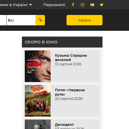
мки в Україні
Персоналії
Увійти
СКОРО В КІНО
Кузьма: Страшно
веселий
13 серпня 2026
Потяг «Червона
рута»
20 серпня 2026
Дисидент
03 вересня 2026