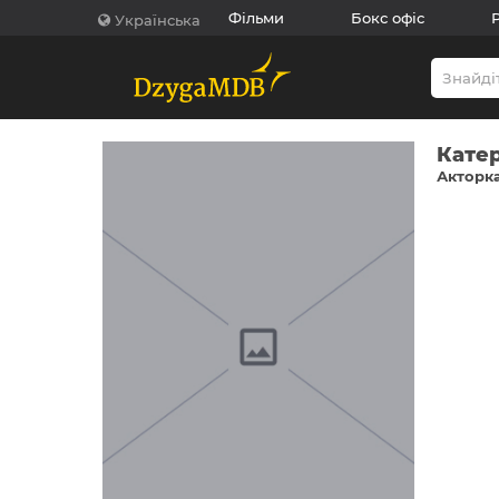
Фільми
Бокс офіс
Українська
Кате
Акторка