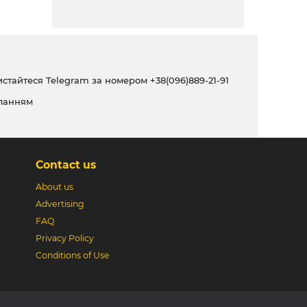
ристайтеся Telegram за номером
+38(096)889-21-91
ланням
Contact us
About us
Advertising
FAQ
Privacy Policy
Conditions of Use