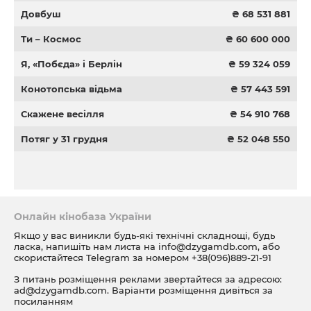
Довбуш
₴ 68 531 881
Ти – Космос
₴ 60 600 000
Я, «Побєда» і Берлін
₴ 59 324 059
Конотопська відьма
₴ 57 443 591
Скажене весілля
₴ 54 910 768
Потяг у 31 грудня
₴ 52 048 550
Онлайн кінобаза України
Якщо у вас виникли будь-які технічні складнощі, будь
ласка, напишіть нам листа на
info@dzygamdb.com
, або
скористайтеся Telegram за номером
+38(096)889-21-91
З питань розміщення реклами звертайтеся за адресою:
ad@dzygamdb.com
. Варіанти розміщення дивіться за
посиланням