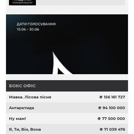
БОКС ОФІС
Мавка. Лісова пісня
₴ 156 161 727
Антарктида
₴ 94 100 000
Ну мам!
₴ 77 500 000
Я, Ти, Він, Вона
₴ 71 039 476