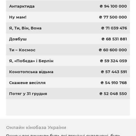
Антарктида
₴ 94 100 000
Ну мам!
₴ 77 500 000
Я, Ти, Він, Вона
₴ 71 039 476
Довбуш
₴ 68 531 881
Ти – Космос
₴ 60 600 000
Я, «Побєда» і Берлін
₴ 59 324 059
Конотопська відьма
₴ 57 443 591
Скажене весілля
₴ 54 910 768
Потяг у 31 грудня
₴ 52 048 550
Онлайн кінобаза України
Якщо у вас виникли будь-які технічні складнощі, будь