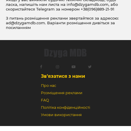
ласка, напишіть нам листа на
info@dzygamdb.com
, або
скористайтеся Telegram за номером
+38(096)889-21-91
З питань розміщення реклами звертайтеся за адресою:
ad@dzygamdb.com
. Варіанти розміщення дивіться за
посиланням
Зв’язатися з нами
Про нас
Розміщення реклами
FAQ
Політіка конфіденційності
Умови використання