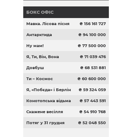
БОКС ОФІС
Мавка. Лісова пісня
₴ 156 161 727
Антарктида
₴ 94 100 000
Ну мам!
₴ 77 500 000
Я, Ти, Він, Вона
₴ 71 039 476
Довбуш
₴ 68 531 881
Ти – Космос
₴ 60 600 000
Я, «Побєда» і Берлін
₴ 59 324 059
Конотопська відьма
₴ 57 443 591
Скажене весілля
₴ 54 910 768
Потяг у 31 грудня
₴ 52 048 550