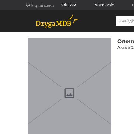
Фільми
Бокс офіс
Українська
Олек
Актор 2