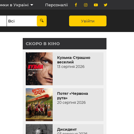
мки в Україні
Персоналії
Увійти
СКОРО В КІНО
Кузьма: Страшно
веселий
13 серпня 2026
Потяг «Червона
рута»
20 серпня 2026
Дисидент
03 вересня 2026