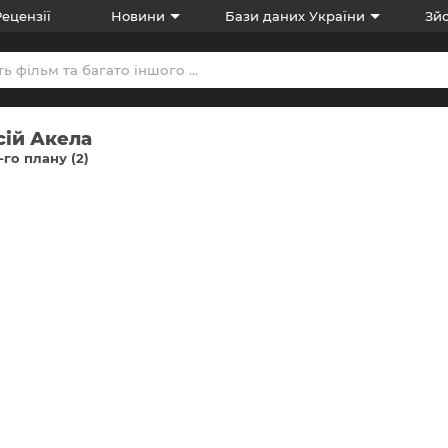
Рецензії
Новини
Бази даних України
Зйо
сій Акела
-го плану (2)