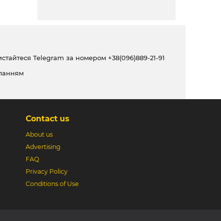
ристайтеся Telegram за номером
+38(096)889-21-91
ланням
Contact us
About us
Advertising
FAQ
Privacy Policy
Conditions of Use