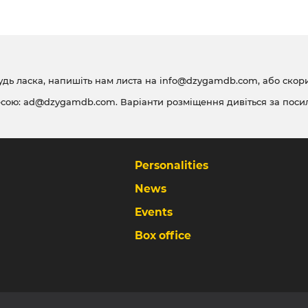
удь ласка, напишіть нам листа на
info@dzygamdb.com
, або ско
есою:
ad@dzygamdb.com
. Варіанти розміщення дивіться за
поси
Personalities
News
Events
Box office