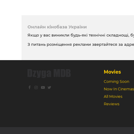
Онлайн кінобаза України
Якщо у вас виникли будь-які технічні складнощі, б
З питань розміщення реклами звертайтеся за адр
Movies
Coming Soon
Now In Cinemas
All Movies
Reviews