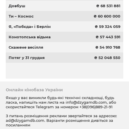
Довбуш
₴ 68 531 881
Ти – Космос
₴ 60 600 000
Я, «Побєда» і Берлін
₴ 59 324 059
Конотопська відьма
₴ 57 443 591
Скажене весілля
₴ 54 910 768
Потяг у 31 грудня
₴ 52 048 550
Онлайн кінобаза України
Якщо у вас виникли будь-які технічні складнощі, будь
ласка, напишіть нам листа на
info@dzygamdb.com
, або
скористайтеся Telegram за номером
+38(096)889-21-91
З питань розміщення реклами звертайтеся за адресою:
ad@dzygamdb.com
. Варіанти розміщення дивіться за
посиланням