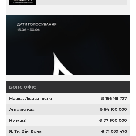
БОКС ОФІС
Мавка. Лісова пісня
₴ 156 161 727
Антарктида
₴ 94 100 000
Ну мам!
₴ 77 500 000
Я, Ти, Він, Вона
₴ 71 039 476