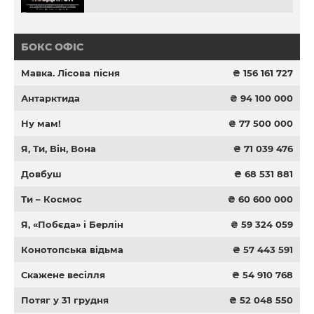
БОКС ОФІС
Мавка. Лісова пісня
₴ 156 161 727
Антарктида
₴ 94 100 000
Ну мам!
₴ 77 500 000
Я, Ти, Він, Вона
₴ 71 039 476
Довбуш
₴ 68 531 881
Ти – Космос
₴ 60 600 000
Я, «Побєда» і Берлін
₴ 59 324 059
Конотопська відьма
₴ 57 443 591
Скажене весілля
₴ 54 910 768
Потяг у 31 грудня
₴ 52 048 550