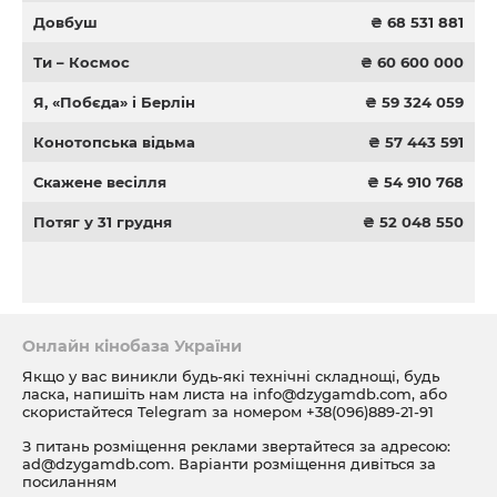
Довбуш
₴ 68 531 881
Ти – Космос
₴ 60 600 000
Я, «Побєда» і Берлін
₴ 59 324 059
Конотопська відьма
₴ 57 443 591
Скажене весілля
₴ 54 910 768
Потяг у 31 грудня
₴ 52 048 550
Онлайн кінобаза України
Якщо у вас виникли будь-які технічні складнощі, будь
ласка, напишіть нам листа на
info@dzygamdb.com
, або
скористайтеся Telegram за номером
+38(096)889-21-91
З питань розміщення реклами звертайтеся за адресою:
ad@dzygamdb.com
. Варіанти розміщення дивіться за
посиланням