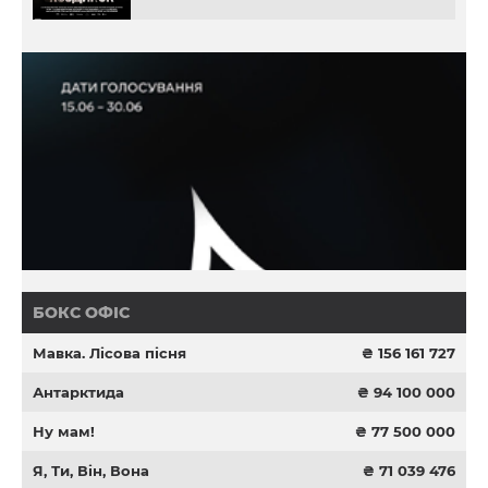
БОКС ОФІС
Мавка. Лісова пісня
₴ 156 161 727
Антарктида
₴ 94 100 000
Ну мам!
₴ 77 500 000
Я, Ти, Він, Вона
₴ 71 039 476