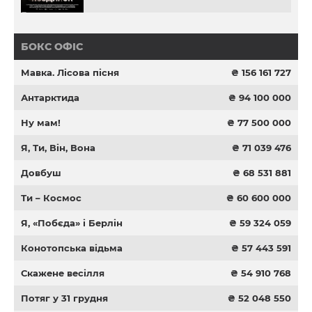
БОКС ОФІС
Мавка. Лісова пісня
₴ 156 161 727
Антарктида
₴ 94 100 000
Ну мам!
₴ 77 500 000
Я, Ти, Він, Вона
₴ 71 039 476
Довбуш
₴ 68 531 881
Ти – Космос
₴ 60 600 000
Я, «Побєда» і Берлін
₴ 59 324 059
Конотопська відьма
₴ 57 443 591
Скажене весілля
₴ 54 910 768
Потяг у 31 грудня
₴ 52 048 550