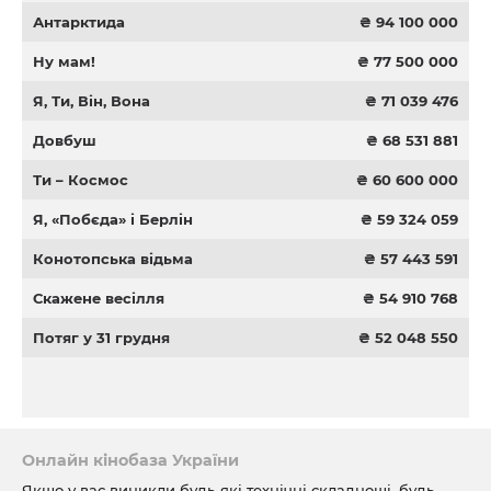
Антарктида
₴ 94 100 000
Ну мам!
₴ 77 500 000
Я, Ти, Він, Вона
₴ 71 039 476
Довбуш
₴ 68 531 881
Ти – Космос
₴ 60 600 000
Я, «Побєда» і Берлін
₴ 59 324 059
Конотопська відьма
₴ 57 443 591
Скажене весілля
₴ 54 910 768
Потяг у 31 грудня
₴ 52 048 550
Онлайн кінобаза України
Якщо у вас виникли будь-які технічні складнощі, будь