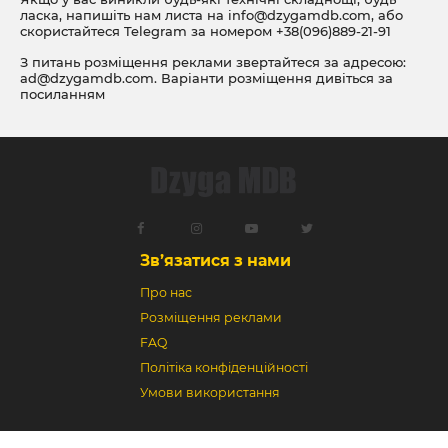
ласка, напишіть нам листа на
info@dzygamdb.com
, або
скористайтеся Telegram за номером
+38(096)889-21-91
З питань розміщення реклами звертайтеся за адресою:
ad@dzygamdb.com
. Варіанти розміщення дивіться за
посиланням
Зв’язатися з нами
Про нас
Розміщення реклами
FAQ
Політіка конфіденційності
Умови використання