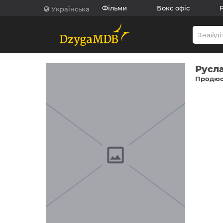
Фільми
Бокс офіс
Українська
Русл
Продюс