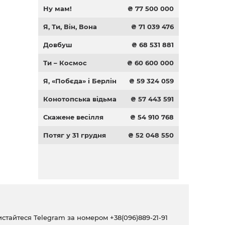
Ну мам!
₴ 77 500 000
Я, Ти, Він, Вона
₴ 71 039 476
Довбуш
₴ 68 531 881
Ти – Космос
₴ 60 600 000
Я, «Побєда» і Берлін
₴ 59 324 059
Конотопська відьма
₴ 57 443 591
Скажене весілля
₴ 54 910 768
Потяг у 31 грудня
₴ 52 048 550
ристайтеся Telegram за номером
+38(096)889-21-91