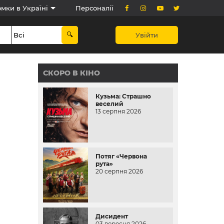
мки в Україні
Персоналії
Увійти
СКОРО В КІНО
Кузьма: Страшно
веселий
13 серпня 2026
Потяг «Червона
рута»
20 серпня 2026
Дисидент
03 вересня 2026