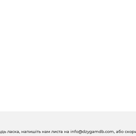
удь ласка, напишіть нам листа на
info@dzygamdb.com
, або ско