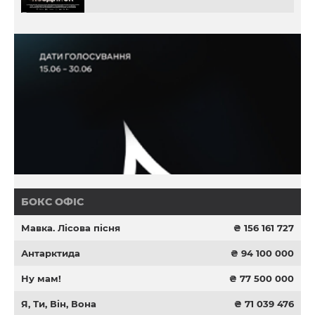
БОКС ОФІС
Мавка. Лісова пісня
₴ 156 161 727
Антарктида
₴ 94 100 000
Ну мам!
₴ 77 500 000
Я, Ти, Він, Вона
₴ 71 039 476