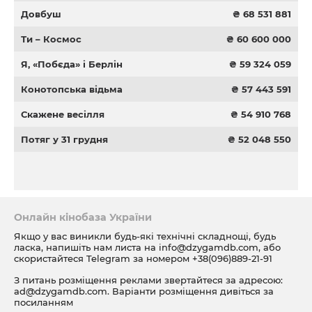
Довбуш
₴ 68 531 881
Ти – Космос
₴ 60 600 000
Я, «Побєда» і Берлін
₴ 59 324 059
Конотопська відьма
₴ 57 443 591
Скажене весілля
₴ 54 910 768
Потяг у 31 грудня
₴ 52 048 550
Онлайн кінобаза України
Якщо у вас виникли будь-які технічні складнощі, будь
ласка, напишіть нам листа на
info@dzygamdb.com
, або
скористайтеся Telegram за номером
+38(096)889-21-91
З питань розміщення реклами звертайтеся за адресою:
ad@dzygamdb.com
. Варіанти розміщення дивіться за
посиланням