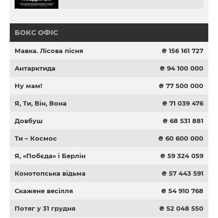
БОКС ОФІС
Мавка. Лісова пісня
₴ 156 161 727
Антарктида
₴ 94 100 000
Ну мам!
₴ 77 500 000
Я, Ти, Він, Вона
₴ 71 039 476
Довбуш
₴ 68 531 881
Ти – Космос
₴ 60 600 000
Я, «Побєда» і Берлін
₴ 59 324 059
Конотопська відьма
₴ 57 443 591
Скажене весілля
₴ 54 910 768
Потяг у 31 грудня
₴ 52 048 550