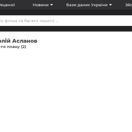
Рецензії
Новини
Бази даних України
Зйо
олій Асланов
-го плану (2)