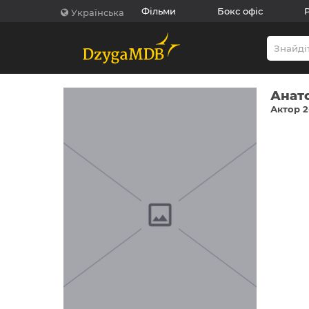
Фільми
Бокс офіс
Українська
Анат
Актор 2