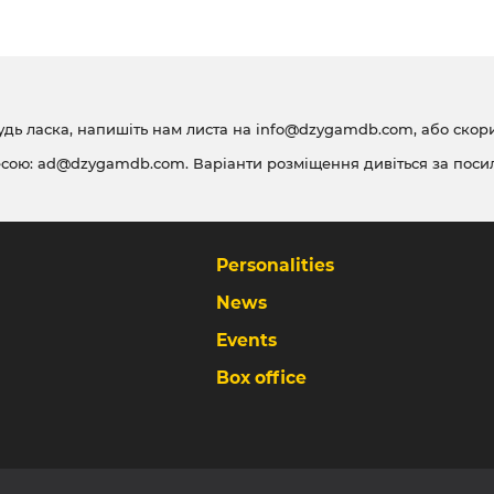
удь ласка, напишіть нам листа на
info@dzygamdb.com
, або ско
есою:
ad@dzygamdb.com
. Варіанти розміщення дивіться за
поси
Personalities
News
Events
Box office