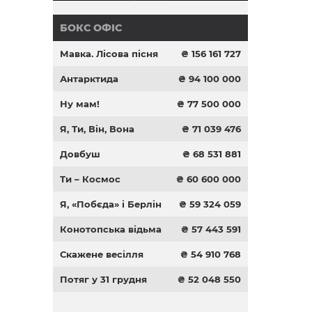
БОКС ОФІС
Мавка. Лісова пісня
₴ 156 161 727
Антарктида
₴ 94 100 000
Ну мам!
₴ 77 500 000
Я, Ти, Він, Вона
₴ 71 039 476
Довбуш
₴ 68 531 881
Ти – Космос
₴ 60 600 000
Я, «Побєда» і Берлін
₴ 59 324 059
Конотопська відьма
₴ 57 443 591
Скажене весілля
₴ 54 910 768
Потяг у 31 грудня
₴ 52 048 550