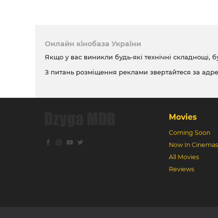
Онлайн кінобаза України
Якщо у вас виникли будь-які технічні складнощі, б
З питань розміщення реклами звертайтеся за адр
Movies
Coming Soon
Now In Cinemas
All Movies
Reviews