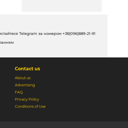
ристайтеся Telegram за номером
+38(096)889-21-91
ланням
Contact us
About us
Advertising
FAQ
Privacy Policy
Conditions of Use