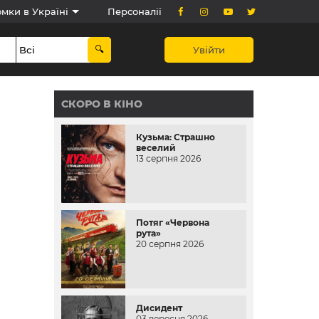
мки в Україні
Персоналії
Увійти
СКОРО В КІНО
Кузьма: Страшно
веселий
13 серпня 2026
Потяг «Червона
рута»
20 серпня 2026
Дисидент
03 вересня 2026