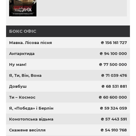
БОКС ОФІС
Мавка. Лісова пісня
₴ 156 161 727
Антарктида
₴ 94 100 000
Ну мам!
₴ 77 500 000
Я, Ти, Він, Вона
₴ 71 039 476
Довбуш
₴ 68 531 881
Ти – Космос
₴ 60 600 000
Я, «Побєда» і Берлін
₴ 59 324 059
Конотопська відьма
₴ 57 443 591
Скажене весілля
₴ 54 910 768