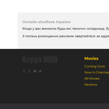
Онлайн кінобаза України
Якщо у вас виникли будь-які технічні складнощі, б
З питань розміщення реклами звертайтеся за адр
Movies
Coming Soon
Now In Cinemas
All Movies
Reviews