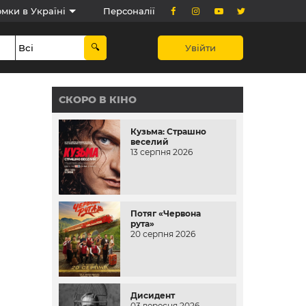
мки в Україні
Персоналії
Увійти
СКОРО В КІНО
Кузьма: Страшно
веселий
13 серпня 2026
Потяг «Червона
рута»
20 серпня 2026
Дисидент
03 вересня 2026