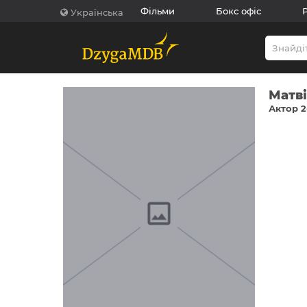
Фільми
Бокс офіс
Українська
Матві
Актор 2