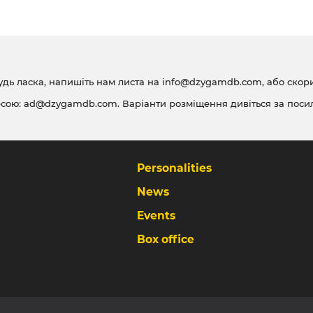
удь ласка, напишіть нам листа на
info@dzygamdb.com
, або ско
есою:
ad@dzygamdb.com
. Варіанти розміщення дивіться за
поси
Personalities
News
Events
Box office