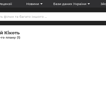
Рецензії
Новини
Бази даних України
Зйо
й Кікоть
-го плану (1)