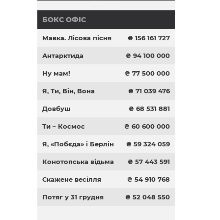
БОКС ОФІС
Мавка. Лісова пісня
₴ 156 161 727
Антарктида
₴ 94 100 000
Ну мам!
₴ 77 500 000
Я, Ти, Він, Вона
₴ 71 039 476
Довбуш
₴ 68 531 881
Ти – Космос
₴ 60 600 000
Я, «Побєда» і Берлін
₴ 59 324 059
Конотопська відьма
₴ 57 443 591
Скажене весілля
₴ 54 910 768
Потяг у 31 грудня
₴ 52 048 550