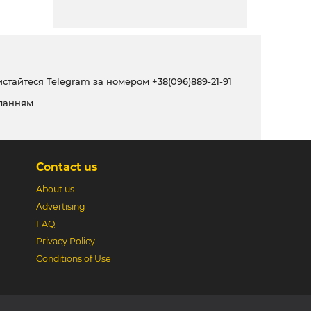
ристайтеся Telegram за номером
+38(096)889-21-91
ланням
Contact us
About us
Advertising
FAQ
Privacy Policy
Conditions of Use