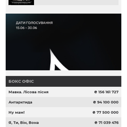
БОКС ОФІС
Мавка. Лісова пісня
₴ 156 161 727
Антарктида
₴ 94 100 000
Ну мам!
₴ 77 500 000
Я, Ти, Він, Вона
₴ 71 039 476