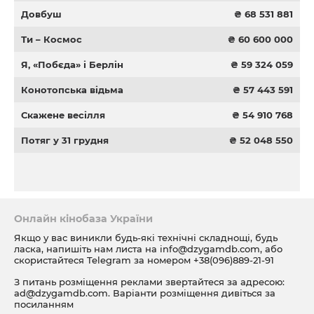
Довбуш
₴ 68 531 881
Ти – Космос
₴ 60 600 000
Я, «Побєда» і Берлін
₴ 59 324 059
Конотопська відьма
₴ 57 443 591
Скажене весілля
₴ 54 910 768
Потяг у 31 грудня
₴ 52 048 550
Онлайн кінобаза України
Якщо у вас виникли будь-які технічні складнощі, будь
ласка, напишіть нам листа на
info@dzygamdb.com
, або
скористайтеся Telegram за номером
+38(096)889-21-91
З питань розміщення реклами звертайтеся за адресою:
ad@dzygamdb.com
. Варіанти розміщення дивіться за
посиланням