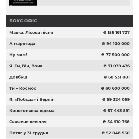
БОКС ОФІС
Мавка. Лісова пісня
₴ 156 161 727
Антарктида
₴ 94 100 000
Ну мам!
₴ 77 500 000
Я, Ти, Він, Вона
₴ 71 039 476
Довбуш
₴ 68 531 881
Ти – Космос
₴ 60 600 000
Я, «Побєда» і Берлін
₴ 59 324 059
Конотопська відьма
₴ 57 443 591
Скажене весілля
₴ 54 910 768
Потяг у 31 грудня
₴ 52 048 550