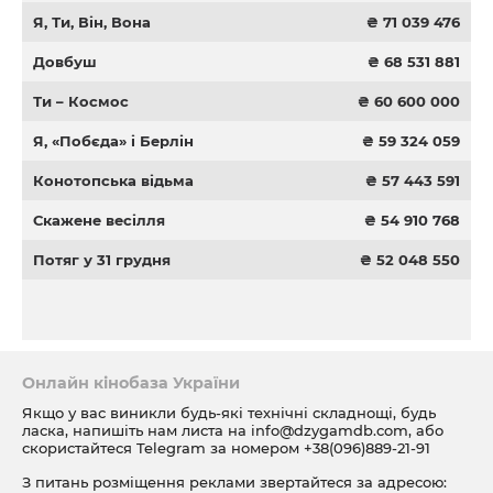
Я, Ти, Він, Вона
₴ 71 039 476
Довбуш
₴ 68 531 881
Ти – Космос
₴ 60 600 000
Я, «Побєда» і Берлін
₴ 59 324 059
Конотопська відьма
₴ 57 443 591
Скажене весілля
₴ 54 910 768
Потяг у 31 грудня
₴ 52 048 550
Онлайн кінобаза України
Якщо у вас виникли будь-які технічні складнощі, будь
ласка, напишіть нам листа на
info@dzygamdb.com
, або
скористайтеся Telegram за номером
+38(096)889-21-91
З питань розміщення реклами звертайтеся за адресою: