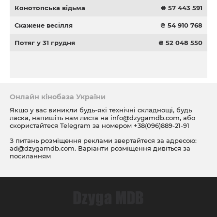
Конотопська відьма
₴ 57 443 591
Скажене весілля
₴ 54 910 768
Потяг у 31 грудня
₴ 52 048 550
Онлайн кінобаза України
Якщо у вас виникли будь-які технічні складнощі, будь
ласка, напишіть нам листа на
info@dzygamdb.com
, або
скористайтеся Telegram за номером
+38(096)889-21-91
З питань розміщення реклами звертайтеся за адресою:
ad@dzygamdb.com
. Варіанти розміщення дивіться за
посиланням