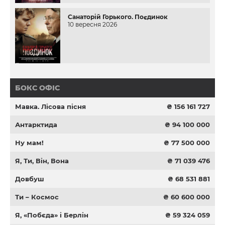
Санаторій Горького. Поєдинок
10 вересня 2026
БОКС ОФІС
Мавка. Лісова пісня
₴ 156 161 727
Антарктида
₴ 94 100 000
Ну мам!
₴ 77 500 000
Я, Ти, Він, Вона
₴ 71 039 476
Довбуш
₴ 68 531 881
Ти – Космос
₴ 60 600 000
Я, «Побєда» і Берлін
₴ 59 324 059