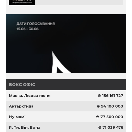
БОКС ОФІС
Мавка. Лісова пісня
₴ 156 161 727
Антарктида
₴ 94 100 000
Ну мам!
₴ 77 500 000
Я, Ти, Він, Вона
₴ 71 039 476