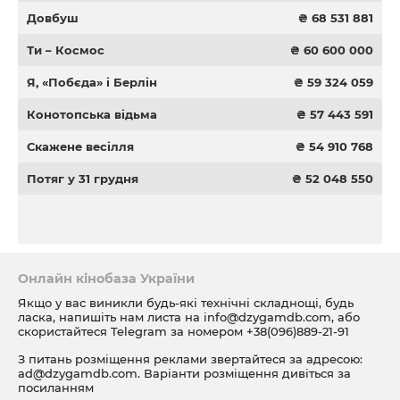
Довбуш
₴ 68 531 881
Ти – Космос
₴ 60 600 000
Я, «Побєда» і Берлін
₴ 59 324 059
Конотопська відьма
₴ 57 443 591
Скажене весілля
₴ 54 910 768
Потяг у 31 грудня
₴ 52 048 550
Онлайн кінобаза України
Якщо у вас виникли будь-які технічні складнощі, будь
ласка, напишіть нам листа на
info@dzygamdb.com
, або
скористайтеся Telegram за номером
+38(096)889-21-91
З питань розміщення реклами звертайтеся за адресою:
ad@dzygamdb.com
. Варіанти розміщення дивіться за
посиланням