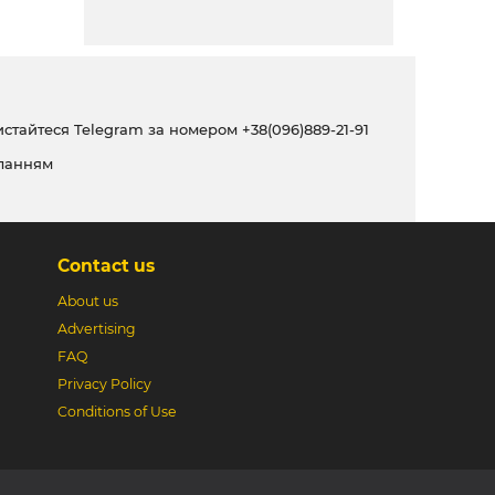
ристайтеся Telegram за номером
+38(096)889-21-91
ланням
Contact us
About us
Advertising
FAQ
Privacy Policy
Conditions of Use