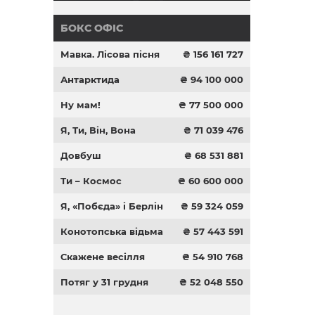
БОКС ОФІС
Мавка. Лісова пісня
₴ 156 161 727
Антарктида
₴ 94 100 000
Ну мам!
₴ 77 500 000
Я, Ти, Він, Вона
₴ 71 039 476
Довбуш
₴ 68 531 881
Ти – Космос
₴ 60 600 000
Я, «Побєда» і Берлін
₴ 59 324 059
Конотопська відьма
₴ 57 443 591
Скажене весілля
₴ 54 910 768
Потяг у 31 грудня
₴ 52 048 550