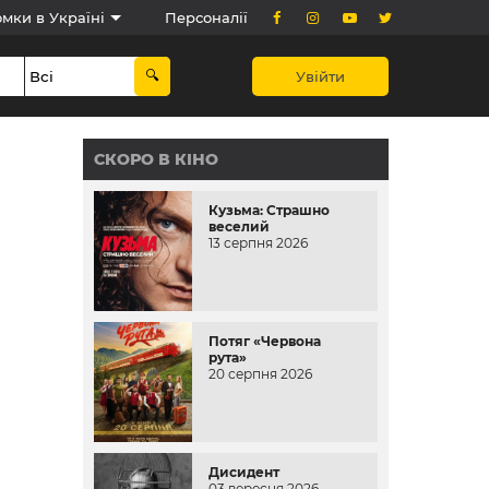
мки в Україні
Персоналії
Увійти
СКОРО В КІНО
Кузьма: Страшно
веселий
13 серпня 2026
Потяг «Червона
рута»
20 серпня 2026
Дисидент
03 вересня 2026