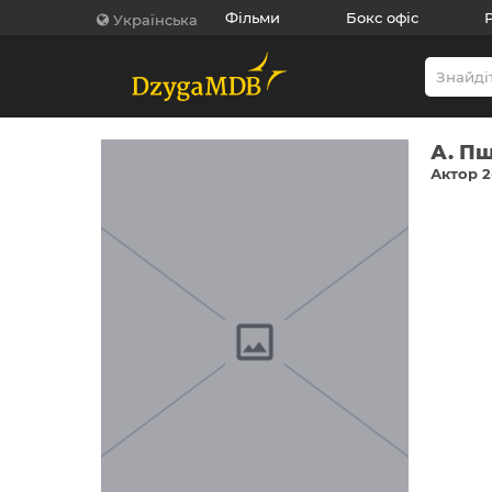
Фільми
Бокс офіс
Українська
А. П
Актор 2