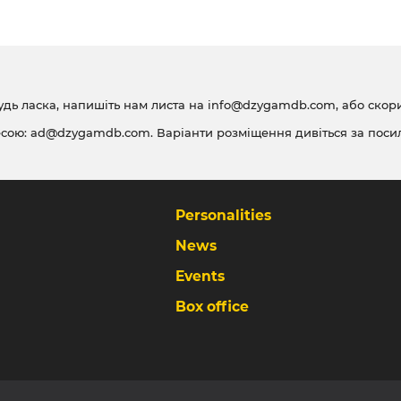
удь ласка, напишіть нам листа на
info@dzygamdb.com
, або ско
есою:
ad@dzygamdb.com
. Варіанти розміщення дивіться за
поси
Personalities
News
Events
Box office