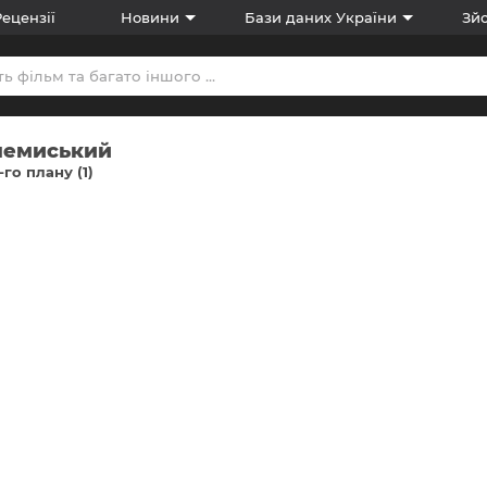
Рецензії
Новини
Бази даних України
Зйо
шемиський
-го плану (1)