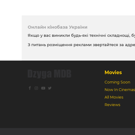
Онлайн кінобаза України
Якщо у вас виникли будь-які технічні складнощі, б
З питань розміщення реклами звертайтеся за адр
Movies
Coming Soon
Now In Cinemas
All Movies
Reviews