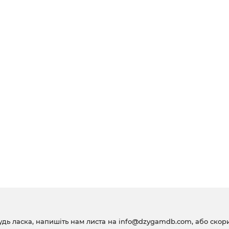
удь ласка, напишіть нам листа на
info@dzygamdb.com
, або ско