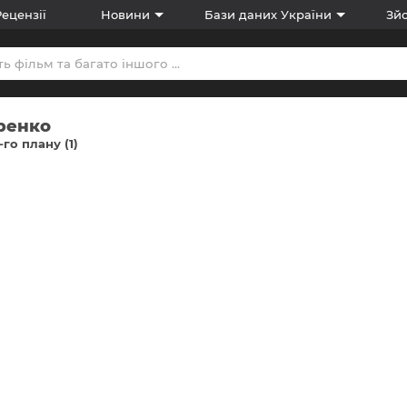
Рецензії
Новини
Бази даних України
Зйо
ренко
-го плану (1)