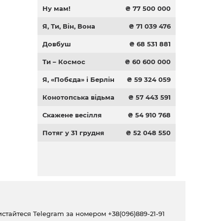
Ну мам!
₴ 77 500 000
Я, Ти, Він, Вона
₴ 71 039 476
Довбуш
₴ 68 531 881
Ти – Космос
₴ 60 600 000
Я, «Побєда» і Берлін
₴ 59 324 059
Конотопська відьма
₴ 57 443 591
Скажене весілля
₴ 54 910 768
Потяг у 31 грудня
₴ 52 048 550
ристайтеся Telegram за номером
+38(096)889-21-91