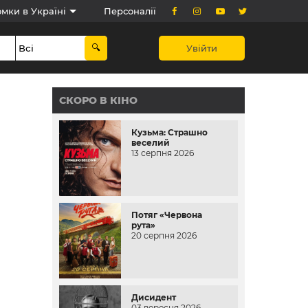
мки в Україні
Персоналії
Увійти
СКОРО В КІНО
Кузьма: Страшно
веселий
13 серпня 2026
Потяг «Червона
рута»
20 серпня 2026
Дисидент
03 вересня 2026