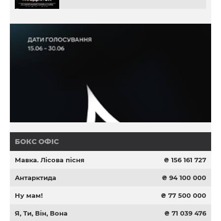
БОКС ОФІС
Мавка. Лісова пісня
₴ 156 161 727
Антарктида
₴ 94 100 000
Ну мам!
₴ 77 500 000
Я, Ти, Він, Вона
₴ 71 039 476