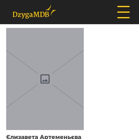
Єлизавета Артеменьєва