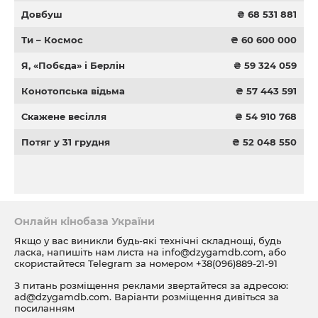
Довбуш
₴ 68 531 881
Ти – Космос
₴ 60 600 000
Я, «Побєда» і Берлін
₴ 59 324 059
Конотопська відьма
₴ 57 443 591
Скажене весілля
₴ 54 910 768
Потяг у 31 грудня
₴ 52 048 550
Онлайн кінобаза України
Якщо у вас виникли будь-які технічні складнощі, будь
ласка, напишіть нам листа на
info@dzygamdb.com
, або
скористайтеся Telegram за номером
+38(096)889-21-91
З питань розміщення реклами звертайтеся за адресою:
ad@dzygamdb.com
. Варіанти розміщення дивіться за
посиланням