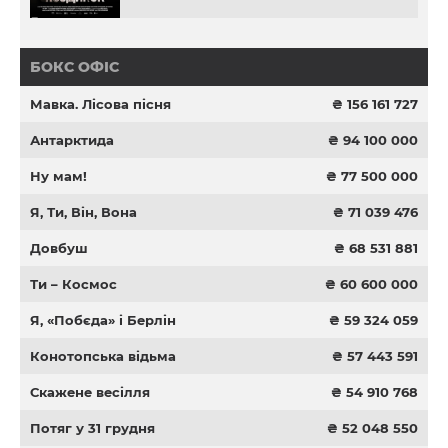
БОКС ОФІС
Мавка. Лісова пісня
₴ 156 161 727
Антарктида
₴ 94 100 000
Ну мам!
₴ 77 500 000
Я, Ти, Він, Вона
₴ 71 039 476
Довбуш
₴ 68 531 881
Ти – Космос
₴ 60 600 000
Я, «Побєда» і Берлін
₴ 59 324 059
Конотопська відьма
₴ 57 443 591
Скажене весілля
₴ 54 910 768
Потяг у 31 грудня
₴ 52 048 550