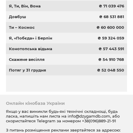
Я, Ти, Він, Вона
₴ 71 039 476
Довбуш
₴ 68 531 881
Ти – Космос
₴ 60 600 000
Я, «Побєда» і Берлін
₴ 59 324 059
Конотопська відьма
₴ 57 443 591
Скажене весілля
₴ 54 910 768
Потяг у 31 грудня
₴ 52 048 550
Онлайн кінобаза України
Якщо у вас виникли будь-які технічні складнощі, будь
ласка, напишіть нам листа на
info@dzygamdb.com
, або
скористайтеся Telegram за номером
+38(096)889-21-91
З питань розміщення реклами звертайтеся за адресою: