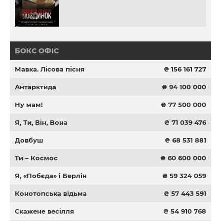
БОКС ОФІС
Мавка. Лісова пісня
₴ 156 161 727
Антарктида
₴ 94 100 000
Ну мам!
₴ 77 500 000
Я, Ти, Він, Вона
₴ 71 039 476
Довбуш
₴ 68 531 881
Ти – Космос
₴ 60 600 000
Я, «Побєда» і Берлін
₴ 59 324 059
Конотопська відьма
₴ 57 443 591
Скажене весілля
₴ 54 910 768