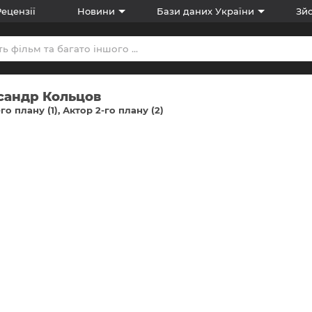
Рецензії
Новини
Бази даних України
Зйо
сандр Кольцов
го плану (1)
Актор 2-го плану (2)