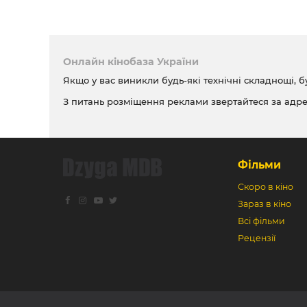
Онлайн кінобаза України
Якщо у вас виникли будь-які технічні складнощі, б
З питань розміщення реклами звертайтеся за адр
Фільми
Скоро в кіно
Зараз в кіно
Всі фільми
Рецензії