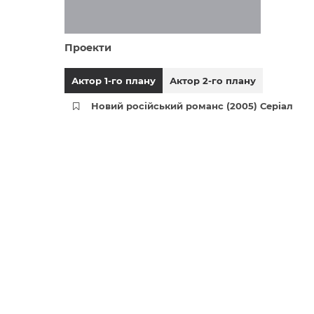
Проекти
Актор 1-го плану
Актор 2-го плану
Новий російський романс (2005) Серіал