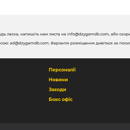
удь ласка, напишіть нам листа на
info@dzygamdb.com
, або ско
есою:
ad@dzygamdb.com
. Варіанти розміщення дивіться за
поси
Персоналії
Новини
Заходи
Бокс офіс