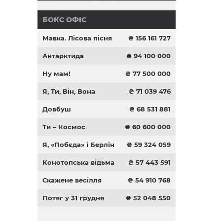
БОКС ОФІС
Мавка. Лісова пісня
₴ 156 161 727
Антарктида
₴ 94 100 000
Ну мам!
₴ 77 500 000
Я, Ти, Він, Вона
₴ 71 039 476
Довбуш
₴ 68 531 881
Ти – Космос
₴ 60 600 000
Я, «Побєда» і Берлін
₴ 59 324 059
Конотопська відьма
₴ 57 443 591
Скажене весілля
₴ 54 910 768
Потяг у 31 грудня
₴ 52 048 550