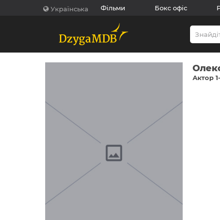
Фільми
Бокс офіс
Українська
Олек
Актор 1-