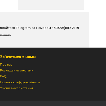
ристайтеся Telegram за номером
+38(096)889-21-91
ланням
Зв’язатися з нами
Про нас
Розміщення реклами
FAQ
Політіка конфіденційності
Умови використання