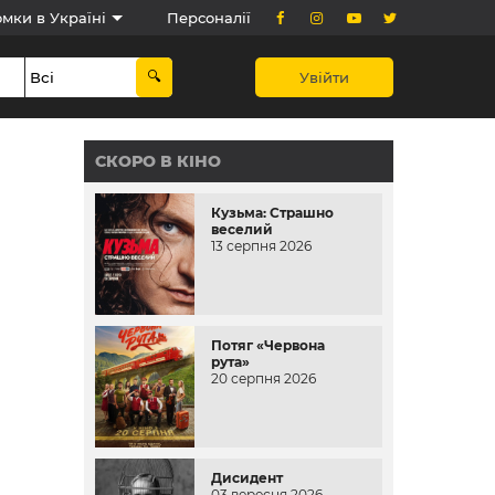
мки в Україні
Персоналії
Увійти
СКОРО В КІНО
Кузьма: Страшно
веселий
13 серпня 2026
Потяг «Червона
рута»
20 серпня 2026
Дисидент
03 вересня 2026