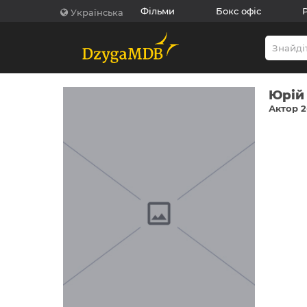
Фільми
Бокс офіс
Українська
Юрій 
Актор 2