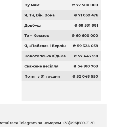
Ну мам!
₴ 77 500 000
Я, Ти, Він, Вона
₴ 71 039 476
Довбуш
₴ 68 531 881
Ти – Космос
₴ 60 600 000
Я, «Побєда» і Берлін
₴ 59 324 059
Конотопська відьма
₴ 57 443 591
Скажене весілля
₴ 54 910 768
Потяг у 31 грудня
₴ 52 048 550
ристайтеся Telegram за номером
+38(096)889-21-91