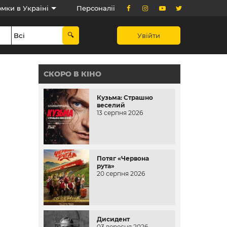
мки в Україні
Персоналії
Увійти
СКОРО В КІНО
Кузьма: Страшно
веселий
13 серпня 2026
Потяг «Червона
рута»
20 серпня 2026
Дисидент
03 вересня 2026