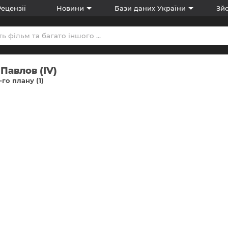
Рецензії
Новини
Бази даних України
Зйо
Павлов (IV)
-го плану (1)