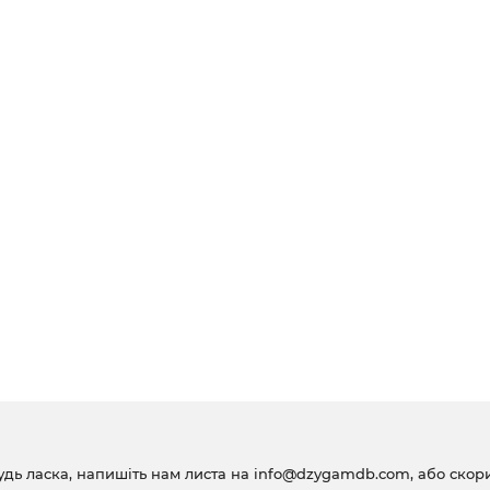
удь ласка, напишіть нам листа на
info@dzygamdb.com
, або ско