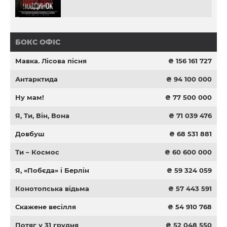
БОКС ОФІС
Мавка. Лісова пісня
₴ 156 161 727
Антарктида
₴ 94 100 000
Ну мам!
₴ 77 500 000
Я, Ти, Він, Вона
₴ 71 039 476
Довбуш
₴ 68 531 881
Ти – Космос
₴ 60 600 000
Я, «Побєда» і Берлін
₴ 59 324 059
Конотопська відьма
₴ 57 443 591
Скажене весілля
₴ 54 910 768
Потяг у 31 грудня
₴ 52 048 550