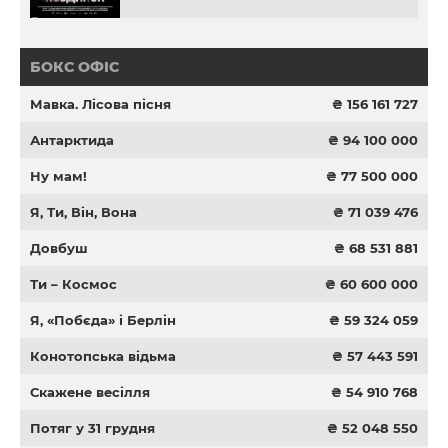
БОКС ОФІС
Мавка. Лісова пісня
₴ 156 161 727
Антарктида
₴ 94 100 000
Ну мам!
₴ 77 500 000
Я, Ти, Він, Вона
₴ 71 039 476
Довбуш
₴ 68 531 881
Ти – Космос
₴ 60 600 000
Я, «Побєда» і Берлін
₴ 59 324 059
Конотопська відьма
₴ 57 443 591
Скажене весілля
₴ 54 910 768
Потяг у 31 грудня
₴ 52 048 550