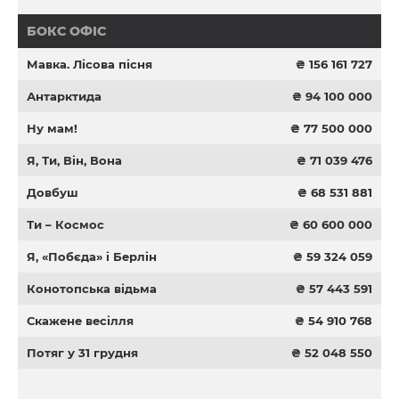
БОКС ОФІС
Мавка. Лісова пісня
₴ 156 161 727
Антарктида
₴ 94 100 000
Ну мам!
₴ 77 500 000
Я, Ти, Він, Вона
₴ 71 039 476
Довбуш
₴ 68 531 881
Ти – Космос
₴ 60 600 000
Я, «Побєда» і Берлін
₴ 59 324 059
Конотопська відьма
₴ 57 443 591
Скажене весілля
₴ 54 910 768
Потяг у 31 грудня
₴ 52 048 550