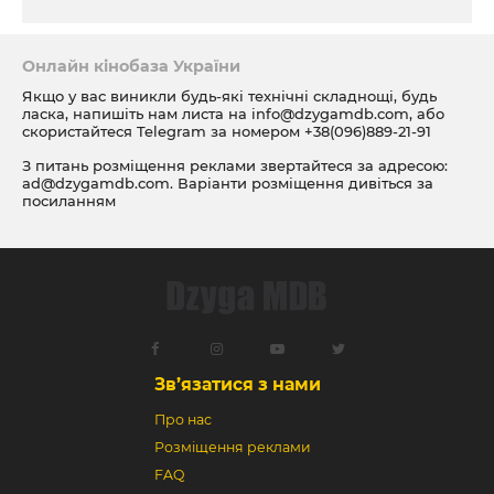
Онлайн кінобаза України
Якщо у вас виникли будь-які технічні складнощі, будь
ласка, напишіть нам листа на
info@dzygamdb.com
, або
скористайтеся Telegram за номером
+38(096)889-21-91
З питань розміщення реклами звертайтеся за адресою:
ad@dzygamdb.com
. Варіанти розміщення дивіться за
посиланням
Зв’язатися з нами
Про нас
Розміщення реклами
FAQ