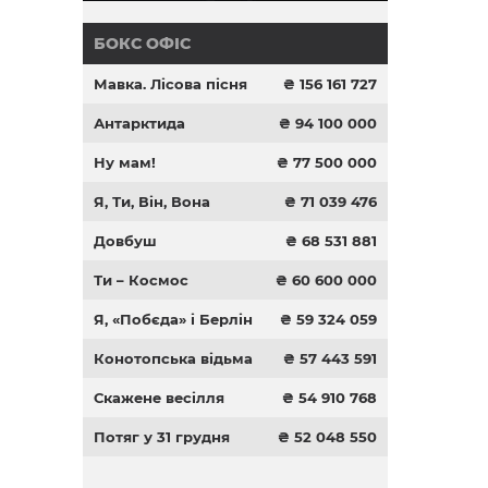
БОКС ОФІС
Мавка. Лісова пісня
₴ 156 161 727
Антарктида
₴ 94 100 000
Ну мам!
₴ 77 500 000
Я, Ти, Він, Вона
₴ 71 039 476
Довбуш
₴ 68 531 881
Ти – Космос
₴ 60 600 000
Я, «Побєда» і Берлін
₴ 59 324 059
Конотопська відьма
₴ 57 443 591
Скажене весілля
₴ 54 910 768
Потяг у 31 грудня
₴ 52 048 550