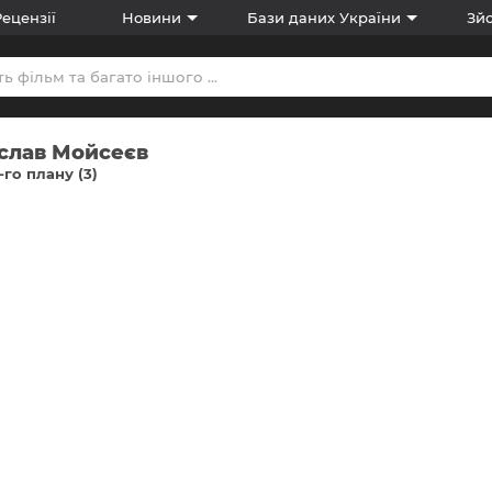
Рецензії
Новини
Бази даних України
Зйо
іслав Мойсеєв
-го плану (3)