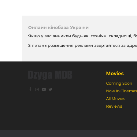
Онлайн кінобаза України
Якщо у вас виникли будь-які технічні складнощі, б
З питань розміщення реклами звертайтеся за адр
Movies
Coming Soon
Now In Cinemas
All Movies
Reviews