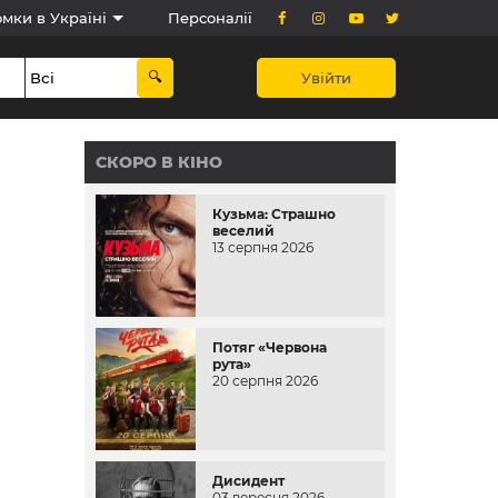
мки в Україні
Персоналії
Увійти
СКОРО В КІНО
Кузьма: Страшно
веселий
13 серпня 2026
Потяг «Червона
рута»
20 серпня 2026
Дисидент
03 вересня 2026