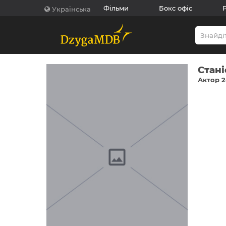
Фільми
Бокс офіс
Українська
Стан
Актор 2