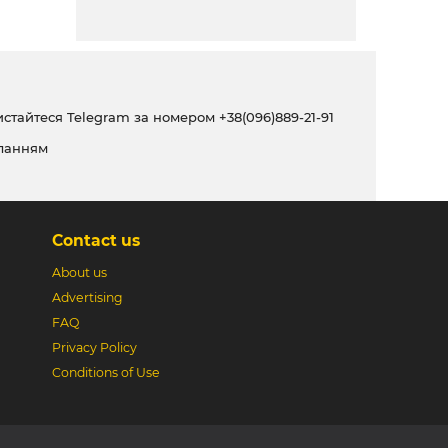
ристайтеся Telegram за номером
+38(096)889-21-91
ланням
Contact us
About us
Advertising
FAQ
Privacy Policy
Conditions of Use