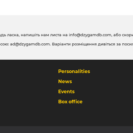
удь ласка, напишіть нам листа на
info@dzygamdb.com
, або ско
есою:
ad@dzygamdb.com
. Варіанти розміщення дивіться за
поси
Personalities
News
Events
Box office