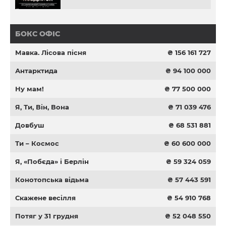
БОКС ОФІС
Мавка. Лісова пісня
₴ 156 161 727
Антарктида
₴ 94 100 000
Ну мам!
₴ 77 500 000
Я, Ти, Він, Вона
₴ 71 039 476
Довбуш
₴ 68 531 881
Ти – Космос
₴ 60 600 000
Я, «Побєда» і Берлін
₴ 59 324 059
Конотопська відьма
₴ 57 443 591
Скажене весілля
₴ 54 910 768
Потяг у 31 грудня
₴ 52 048 550