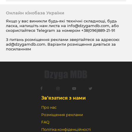
Онлайн кінобаза України
Якщо у вас виникли будь-які технічні складнощі, будь
ласка, напишіть нам листа на
info@dzygamdb.com
, або
скористайтеся Telegram за номером
+38(096)889-21-91
З питань розміщення реклами звертайтеся за адресою:
ad@dzygamdb.com
. Варіанти розміщення дивіться за
посиланням
Зв’язатися з нами
Про нас
Розміщення реклами
FAQ
Політіка конфіденційності