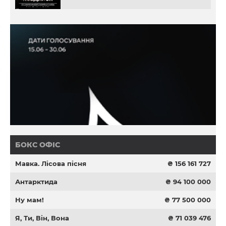
БОКС ОФІС
Мавка. Лісова пісня
₴ 156 161 727
Антарктида
₴ 94 100 000
Ну мам!
₴ 77 500 000
Я, Ти, Він, Вона
₴ 71 039 476