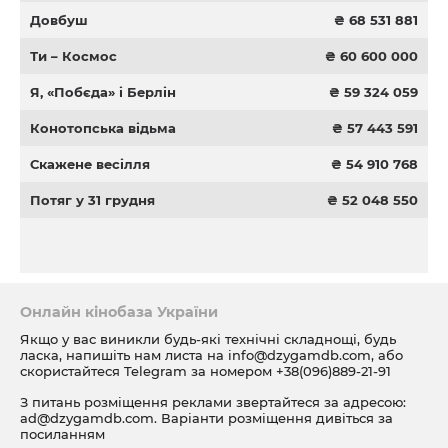
Довбуш
₴ 68 531 881
Ти – Космос
₴ 60 600 000
Я, «Побєда» і Берлін
₴ 59 324 059
Конотопська відьма
₴ 57 443 591
Скажене весілля
₴ 54 910 768
Потяг у 31 грудня
₴ 52 048 550
Онлайн кінобаза України
Якщо у вас виникли будь-які технічні складнощі, будь
ласка, напишіть нам листа на
info@dzygamdb.com
, або
скористайтеся Telegram за номером
+38(096)889-21-91
З питань розміщення реклами звертайтеся за адресою:
ad@dzygamdb.com
. Варіанти розміщення дивіться за
посиланням