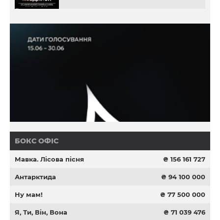
БОКС ОФІС
Мавка. Лісова пісня
₴ 156 161 727
Антарктида
₴ 94 100 000
Ну мам!
₴ 77 500 000
Я, Ти, Він, Вона
₴ 71 039 476