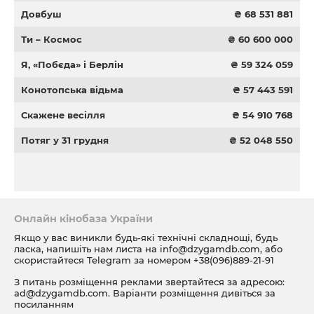
Довбуш
₴ 68 531 881
Ти – Космос
₴ 60 600 000
Я, «Побєда» і Берлін
₴ 59 324 059
Конотопська відьма
₴ 57 443 591
Скажене весілля
₴ 54 910 768
Потяг у 31 грудня
₴ 52 048 550
Онлайн кінобаза України
Якщо у вас виникли будь-які технічні складнощі, будь
ласка, напишіть нам листа на
info@dzygamdb.com
, або
скористайтеся Telegram за номером
+38(096)889-21-91
З питань розміщення реклами звертайтеся за адресою:
ad@dzygamdb.com
. Варіанти розміщення дивіться за
посиланням