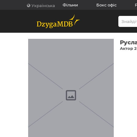
Фільми
Бокс офіс
Українська
Русл
Актор 2