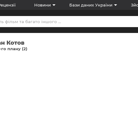
Рецензії
Новини
Бази даних України
Зйо
ан Котов
-го плану (2)