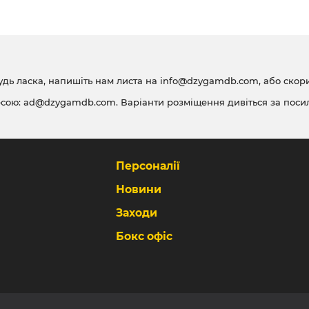
удь ласка, напишіть нам листа на
info@dzygamdb.com
, або ско
есою:
ad@dzygamdb.com
. Варіанти розміщення дивіться за
поси
Персоналії
Новини
Заходи
Бокс офіс