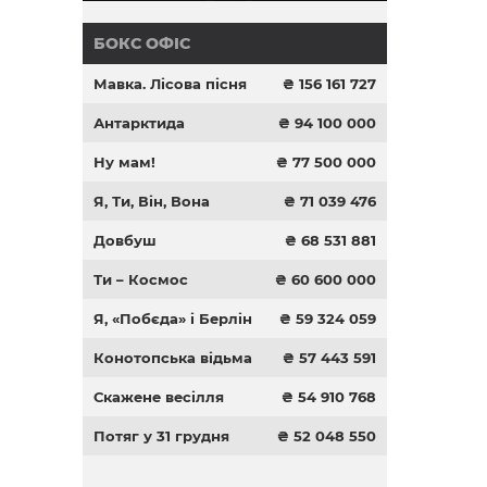
БОКС ОФІС
Мавка. Лісова пісня
₴ 156 161 727
Антарктида
₴ 94 100 000
Ну мам!
₴ 77 500 000
Я, Ти, Він, Вона
₴ 71 039 476
Довбуш
₴ 68 531 881
Ти – Космос
₴ 60 600 000
Я, «Побєда» і Берлін
₴ 59 324 059
Конотопська відьма
₴ 57 443 591
Скажене весілля
₴ 54 910 768
Потяг у 31 грудня
₴ 52 048 550