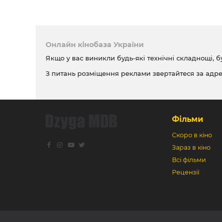
Онлайн кінобаза України
Якщо у вас виникли будь-які технічні складнощі, б
З питань розміщення реклами звертайтеся за адр
Фільми
Скоро в кіно
Зараз в кіно
Всі фільми
Рецензії