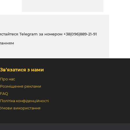
ристайтеся Telegram за номером
+38(096)889-21-91
ланням
Зв’язатися з нами
Про нас
Розміщення реклами
FAQ
Політіка конфіденційності
Умови використання