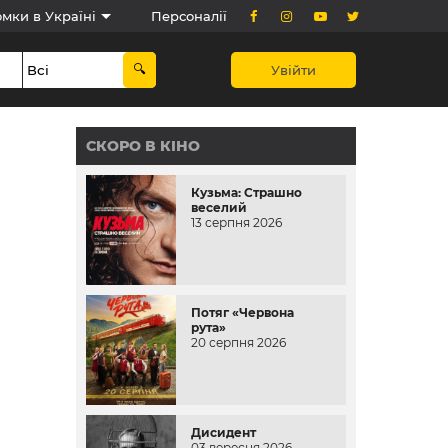
мки в Україні
Персоналії
Увійти
СКОРО В КІНО
Кузьма: Страшно
веселий
13 серпня 2026
Потяг «Червона
рута»
20 серпня 2026
Дисидент
03 вересня 2026