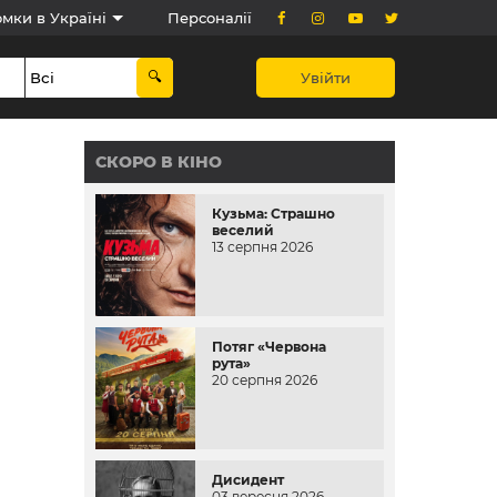
мки в Україні
Персоналії
Увійти
СКОРО В КІНО
Кузьма: Страшно
веселий
13 серпня 2026
Потяг «Червона
рута»
20 серпня 2026
Дисидент
03 вересня 2026