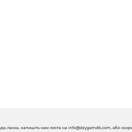
удь ласка, напишіть нам листа на
info@dzygamdb.com
, або ско