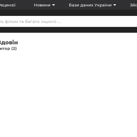
Рецензії
Новини
Бази даних України
Зйо
Вдовін
тор (2)