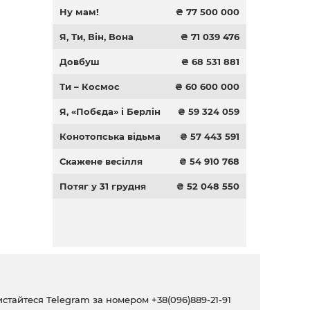
Ну мам!
₴ 77 500 000
Я, Ти, Він, Вона
₴ 71 039 476
Довбуш
₴ 68 531 881
Ти – Космос
₴ 60 600 000
Я, «Побєда» і Берлін
₴ 59 324 059
Конотопська відьма
₴ 57 443 591
Скажене весілля
₴ 54 910 768
Потяг у 31 грудня
₴ 52 048 550
ристайтеся Telegram за номером
+38(096)889-21-91