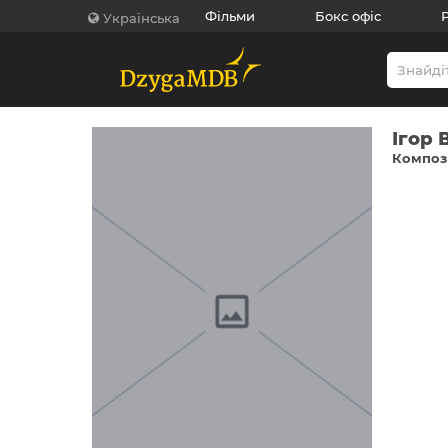
Фільми
Бокс офіс
Українська
Ігор 
Компози